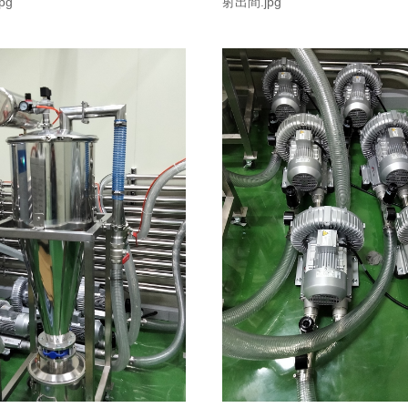
pg
射出間.jpg