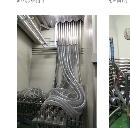
原料烘料桶.jpg
射出間 (2).j